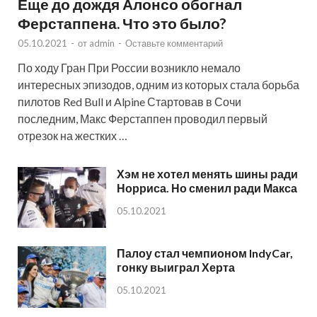
Еще до дождя Алонсо обогнал
Ферстаппена. Что это было?
05.10.2021
-
от
admin
-
Оставьте комментарий
По ходу Гран При России возникло немало
интересных эпизодов, одним из которых стала борьба
пилотов Red Bull и Alpine Стартовав в Сочи
последним, Макс Ферстаппен проводил первый
отрезок на жестких …
Хэм не хотел менять шины ради
Норриса. Но сменил ради Макса
05.10.2021
Палоу стал чемпионом IndyCar,
гонку выиграл Херта
05.10.2021