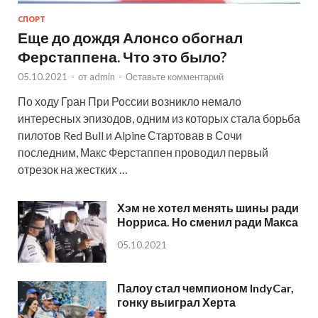
СПОРТ
Еще до дождя Алонсо обогнал
Ферстаппена. Что это было?
05.10.2021
-
от
admin
-
Оставьте комментарий
По ходу Гран При России возникло немало
интересных эпизодов, одним из которых стала борьба
пилотов Red Bull и Alpine Стартовав в Сочи
последним, Макс Ферстаппен проводил первый
отрезок на жестких …
Хэм не хотел менять шины ради
Норриса. Но сменил ради Макса
05.10.2021
Палоу стал чемпионом IndyCar,
гонку выиграл Херта