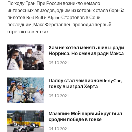
По ходу Гран При России возникло немало
интересных эпизодов, одним из которых стала борьба
пилотов Red Bull и Alpine Стартовав в Сочи
последним, Макс Ферстаппен проводил первый
отрезок на жестких …
Хэм не хотел менять шины ради
Норриса. Но сменил ради Макса
05.10.2021
Палоу стал чемпионом IndyCar,
гонку выиграл Херта
05.10.2021
Мазепин: Мой первый круг был
сродни победе в гонке
04.10.2021