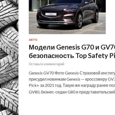
АВТО
Модели Genesis G70 и GV
безопасность Top Safety P
Оставьте комментарий
Genesis GV70 Фото Genesis Страховой инстит
присудил новинкам Genesis — кроссоверу GV
Pick+ за 2021 год. Такую же награду ранее п
GV80, бизнес-седан G80 и представительски