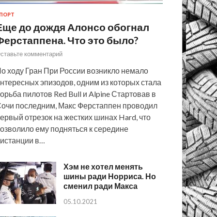
ПОРТ
Еще до дождя Алонсо обогнал
Ферстаппена. Что это было?
ставьте комментарий
о ходу Гран При России возникло немало
нтересных эпизодов, одним из которых стала
орьба пилотов Red Bull и Alpine Стартовав в
очи последним, Макс Ферстаппен проводил
ервый отрезок на жестких шинах Hard, что
озволило ему подняться к середине
истанции в…
Хэм не хотел менять
шины ради Норриса. Но
сменил ради Макса
05.10.2021