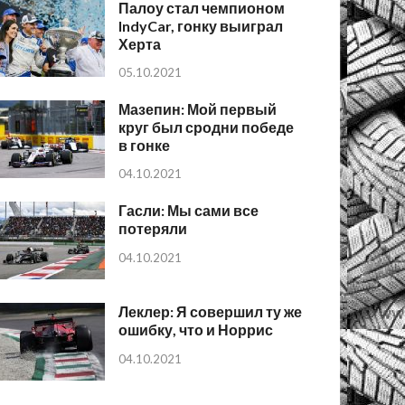
Палоу стал чемпионом
IndyCar, гонку выиграл
Херта
05.10.2021
Мазепин: Мой первый
круг был сродни победе
в гонке
04.10.2021
Гасли: Мы сами все
потеряли
04.10.2021
Леклер: Я совершил ту же
ошибку, что и Норрис
04.10.2021