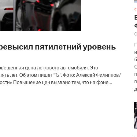
С
О
превысил пятилетний уровень
П
и
б
С
взвешенная цена легкового автомобиля. Это
п
ть лет. Об этом пишет "Ъ". Фото: Алексей Филиппов/
п
сти» Повышение цен вызвано тем, что на фоне…
д