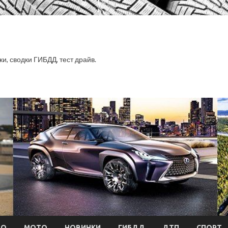
ки, сводки ГИБДД, тест драйв.
ТО
МОТО
НОВИНКИ
ГИБДД
ДТП
СПОРТ