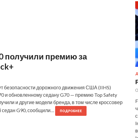
70 получили премию за
ick+
Д
ут безопасности дорожного движения США (IIHS)
О
70 и обновленному седану G70 — премию Top Safety
F
олучили и другие модели бренда, в том числе кроссовер
ч
й седан G90, сообщили…
ПОДРОБНЕЕ
с
I
в
I