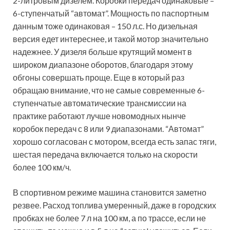
2-литровым дизелем. Коробки передач одинаковые –
6-ступенчатый “автомат”. Мощность по паспортным
данным тоже одинаковая – 150 л.с. Но дизельная
версия едет интереснее, и такой мотор значительно
надежнее. У дизеля больше крутящий момент в
широком диапазоне оборотов, благодаря этому
обгоны совершать проще. Еще в который раз
обращаю внимание, что не самые современные 6-
ступенчатые автоматические трансмиссии на
практике работают лучше новомодных нынче
коробок передач с 8 или 9 диапазонами. “Автомат”
хорошо согласован с мотором, всегда есть запас тяги,
шестая передача включается только на скорости
более 100 км/ч.
В спортивном режиме машина становится заметно
резвее. Расход топлива умеренный, даже в городских
пробках не более 7 л на 100 км, а по трассе, если не