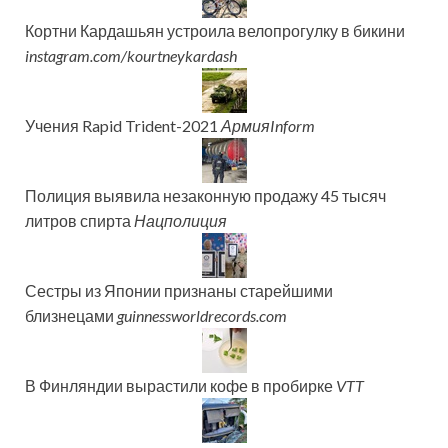
Кортни Кардашьян устроила велопрогулку в бикини
instagram.com/kourtneykardash
Учения Rapid Trident-2021
АрмияInform
Полиция выявила незаконную продажу 45 тысяч
литров спирта
Нацполиция
Сестры из Японии признаны старейшими
близнецами
guinnessworldrecords.com
В Финляндии вырастили кофе в пробирке
VTT