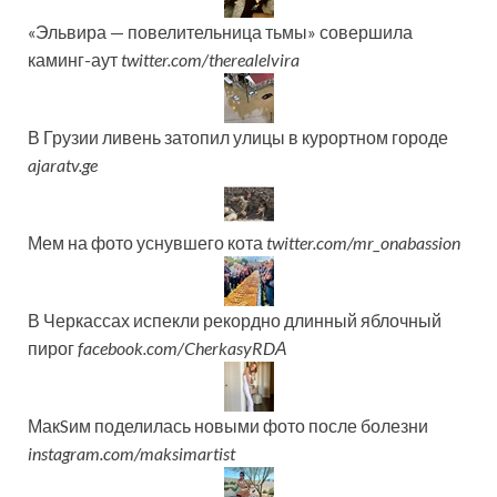
«Эльвира — повелительница тьмы» совершила
каминг-аут
twitter.com/therealelvira
В Грузии ливень затопил улицы в курортном городе
ajaratv.ge
Мем на фото уснувшего кота
twitter.com/mr_onabassion
В Черкассах испекли рекордно длинный яблочный
пирог
facebook.com/CherkasyRDА
МакSим поделилась новыми фото после болезни
instagram.com/maksimartist