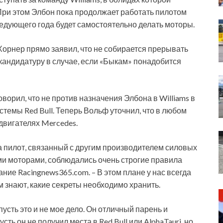
При этом Элбон пока
продолжает работать пилотом
следующего года будет самостоятельно делать моторы.
 Хорнер прямо заявил, что не собирается прерывать
 кандидатуру в случае, если «Быкам» понадобится
ворил, что не против назначения Элбона в Williams в
истемы Red Bull. Теперь Вольф уточнил, что в любом
двигателях Mercedes.
да пилот, связанный с другим производителем силовых
ми моторами, соблюдались очень строгие правила
ние Racingnews365.com. – В этом плане у нас всегда
м знают, какие секреты необходимо хранить.
пусть это и не мое дело. Он отличный парень и
ть он не получил места в Red Bull или AlphaTauri, но