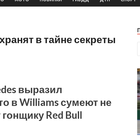
хранят в тайне секреты
edes выразил
то в Williams сумеют не
гонщику Red Bull