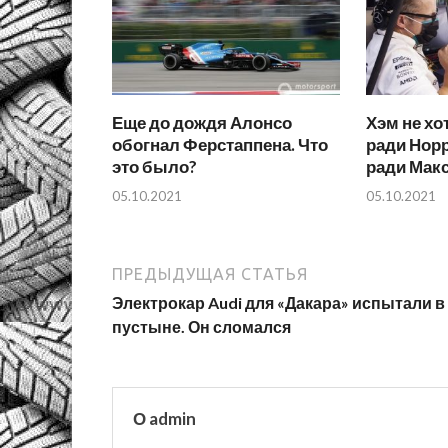
Еще до дождя Алонсо
Хэм не х
обогнал Ферстаппена. Что
ради Норр
это было?
ради Мак
05.10.2021
05.10.2021
ПРЕДЫДУЩАЯ СТАТЬЯ
Электрокар Audi для «Дакара» испытали в
пустыне. Он сломался
О admin