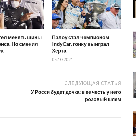
отел менять шины
Палоу стал чемпионом
иса. Но сменил
IndyCar, гонку выиграл
са
Херта
05.10.2021
СЛЕДУЮЩАЯ СТАТЬЯ
У Росси будет дочка: в ее честь у него
розовый шлем