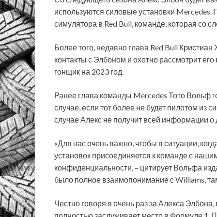
используются силовые установки Mercedes. 
симулятора в Red Bull, команде, которая со 
Более того, недавно глава Red Bull Кристиан
контакты с Элбоном и охотно рассмотрит его
гонщик на 2023 год.
Ранее глава команды Mercedes Тото Вольф го
случае, если тот более не будет пилотом из с
случае Алекс не получит всей информации о 
«Для нас очень важно, чтобы в ситуации, ког
установок присоединяется к команде с наши
конфиденциальности, – цитирует Вольфа изда
было полное взаимопонимание с Williams, та
Честно говоря я очень раз за Алекса Элбона, 
полностью заслуживает место в Формуле 1. Пус