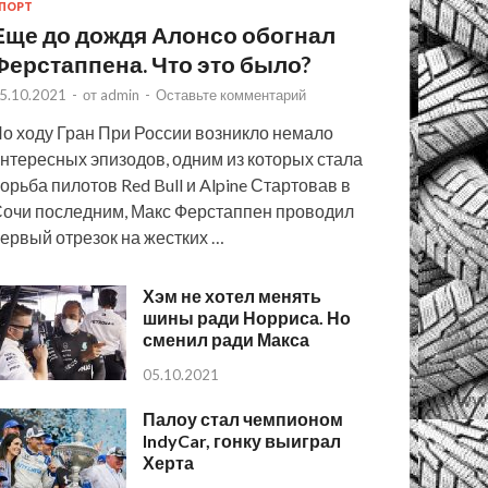
ПОРТ
Еще до дождя Алонсо обогнал
Ферстаппена. Что это было?
5.10.2021
-
от
admin
-
Оставьте комментарий
о ходу Гран При России возникло немало
нтересных эпизодов, одним из которых стала
орьба пилотов Red Bull и Alpine Стартовав в
очи последним, Макс Ферстаппен проводил
ервый отрезок на жестких …
Хэм не хотел менять
шины ради Норриса. Но
сменил ради Макса
05.10.2021
Палоу стал чемпионом
IndyCar, гонку выиграл
Херта