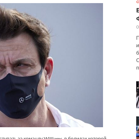
С
0
П
и
б
С
п
упать за команду Williams, в болидах которой