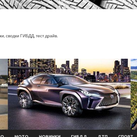
ки, сводки ГИБДД, тест драйв.
ТО
МОТО
НОВИНКИ
ГИБДД
ДТП
СПОРТ