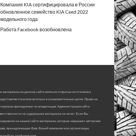
Компания KIA сертифицировала в России
обновленное семейство KIA Ceed 2022
модельного года
Работа Facebook возобновлена
е материалы на данном сайте взяты из открытых источников и
едоставляются исключительно в ознакомительных целях. Права на
атериалы принадлежат их владельцам. Администрация сайта
ветственности за содержание материала не несет. Если Вы
бнаружили на нашем сайте материалы, которые нарушают авторские
рава, принадлежащие Вам, Вашей компании или организации,
жалуйста, сообщите нам.