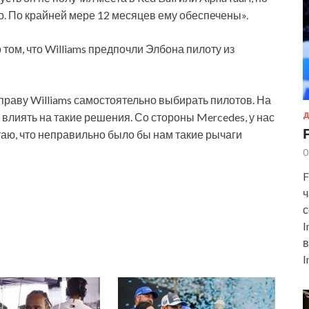
лго. По крайней мере 12 месяцев ему обеспечены».
 том, что Williams предпочли Элбона пилоту из
праву Williams самостоятельно выбирать пилотов. На
 влиять на такие решения. Со стороны Mercedes, у нас
Д
итаю, что неправильно было бы нам такие рычаги
0
F
ч
с
I
в
I