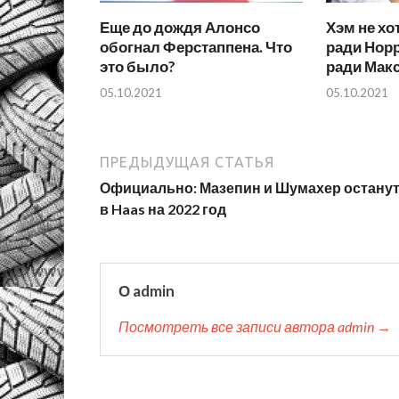
Еще до дождя Алонсо
Хэм не х
обогнал Ферстаппена. Что
ради Норр
это было?
ради Мак
05.10.2021
05.10.2021
ПРЕДЫДУЩАЯ СТАТЬЯ
Официально: Мазепин и Шумахер остану
в Haas на 2022 год
О admin
Посмотреть все записи автора admin →