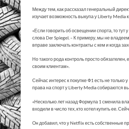
Между тем, как рассказал генеральный директ
изучает возможность выкупа у Liberty Media 
«Если говорить об освещении спорта, то тут у
слова Der Spiegel. – К примеру, мы не владе
вправе заключать контракты с кем и когда зах
Но такого рода контроль просто обязателен,
своим клиентам».
Сейчас интерес к покупке Ф1 есть не только у
права на спорт у Liberty Media собираются в
«Несколько лет назад Формула 1 сменила вла
входили в число тех, кто хотел купить ее. Се
Он добавил, что у Netflix есть собственные 