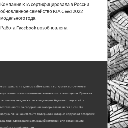
Компания KIA сертифицировала в России
обновленное семейство KIA Ceed 2022
модельного года
Работа Facebook возобновлена
е материалы на данном сайте взяты из открытых источников и
едоставляются исключительно в ознакомительных целях. Права на
атериалы принадлежат их владельцам. Администрация сайта
ветственности за содержание материала не несет. Если Вы
бнаружили на нашем сайте материалы, которые нарушают авторские
рава, принадлежащие Вам, Вашей компании или организации,
жалуйста, сообщите нам.