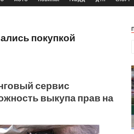
вались покупкой
нговый сервис
ожность выкупа прав на