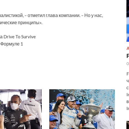
алистикой, – отметил глава компании. – Но у нас,
тические принципы».
 Drive To Survive
о Формуле 1
Д
0
F
ч
с
I
в
I