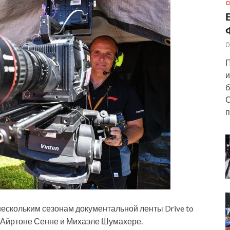
С
0
П
и
б
С
п
нескольким сезонам документальной ленты Drive to
б Айртоне Сенне и Михаэле Шумахере.