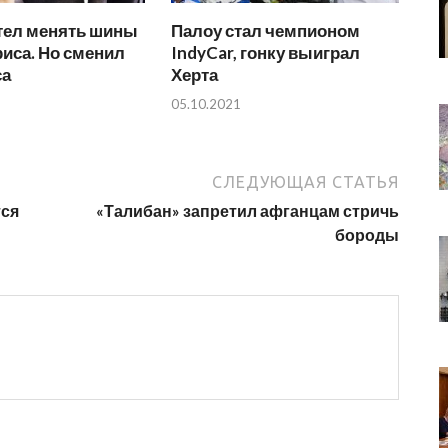
отел менять шины
Палоу стал чемпионом
иса. Но сменил
IndyCar, гонку выиграл
са
Херта
05.10.2021
СЛЕДУЮЩАЯ СТАТЬЯ
тся
«Талибан» запретил афганцам стричь
бороды