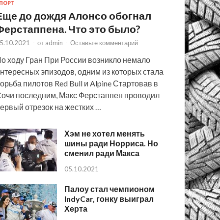
ПОРТ
Еще до дождя Алонсо обогнал
Ферстаппена. Что это было?
5.10.2021
-
от
admin
-
Оставьте комментарий
о ходу Гран При России возникло немало
нтересных эпизодов, одним из которых стала
орьба пилотов Red Bull и Alpine Стартовав в
очи последним, Макс Ферстаппен проводил
ервый отрезок на жестких …
Хэм не хотел менять
шины ради Норриса. Но
сменил ради Макса
05.10.2021
Палоу стал чемпионом
IndyCar, гонку выиграл
Херта