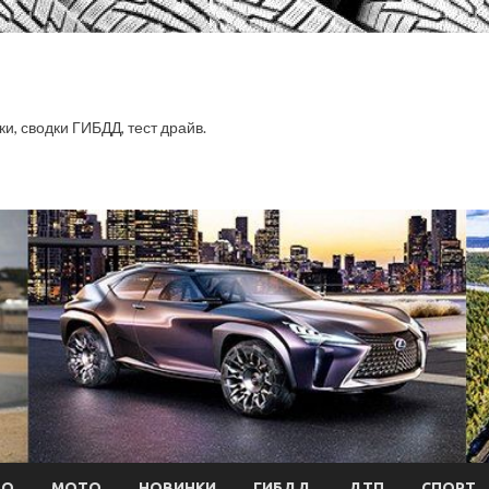
ки, сводки ГИБДД, тест драйв.
ТО
МОТО
НОВИНКИ
ГИБДД
ДТП
СПОРТ