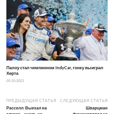
Палоу стал чемпионом IndyCar, гонку выиграл
Херта
05.10.2021
ПРЕДЫДУЩАЯ СТАТЬЯ
СЛЕДУЮЩАЯ СТАТЬЯ
Расселл: Выехал на
Шварцман
сликах – и чуть не
финишировал на