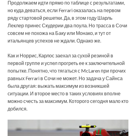
Продолжаем идти прямо по таблице с результатами,
но куда деваться, если Ferrari оказалась на первом
ряду стартовой решетки. Да, в этом году Шарль
Леклер принес Скудерии два поула. Но трасса в Сочи
совсем не похожа на Баку или Монако, и тут от
итальянцев успехов не ждали. Однако же.
Как и Норрис, Карлос заехал за сухой резиной в
первой группе и успел прогреть ее к заключительной
попытке. Понятно, что тягаться с McLaren при прочих
равных Ferrari в Сочи не может. Но задача у Сайнса
была другая: выжать максимум из возникшей
ситуации. И второе место в таких условиях вполне
можно счесть за максимум. Которого сегодня мало кто
добился.