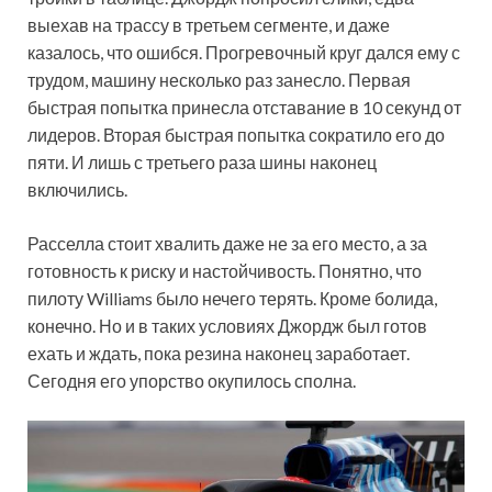
выехав на трассу в третьем сегменте, и даже
казалось, что ошибся. Прогревочный круг дался ему с
трудом, машину несколько раз занесло. Первая
быстрая попытка принесла отставание в 10 секунд от
лидеров. Вторая быстрая попытка сократило его до
пяти. И лишь с третьего раза шины наконец
включились.
Расселла стоит хвалить даже не за его место, а за
готовность к риску и настойчивость. Понятно, что
пилоту Williams было нечего терять. Кроме болида,
конечно. Но и в таких условиях Джордж был готов
ехать и ждать, пока резина наконец заработает.
Сегодня его упорство окупилось сполна.