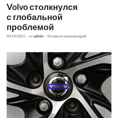
Volvo столкнулся
с глобальной
проблемой
04.10.2021
-
от
admin
-
Оставьте комментарий