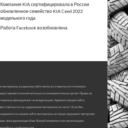
Компания KIA сертифицировала в России
обновленное семейство KIA Ceed 2022
модельного года
Работа Facebook возобновлена
е материалы на данном сайте взяты из открытых источников и
едоставляются исключительно в ознакомительных целях. Права на
атериалы принадлежат их владельцам. Администрация сайта
ветственности за содержание материала не несет. Если Вы
бнаружили на нашем сайте материалы, которые нарушают авторские
рава, принадлежащие Вам, Вашей компании или организации,
жалуйста, сообщите нам.