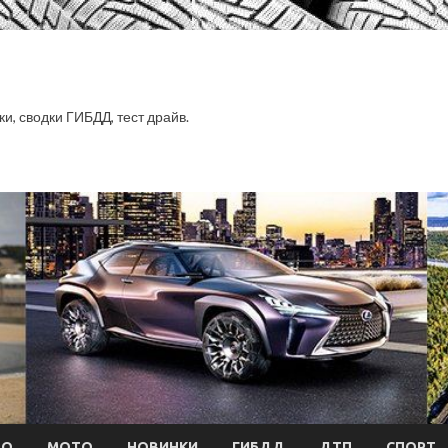
ки, сводки ГИБДД, тест драйв.
ТО
МОТО
НОВИНКИ
ГИБДД
ДТП
СПОРТ