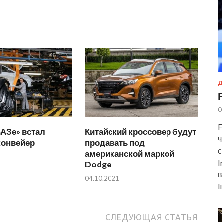
Д
0
F
АЗе» встал
Китайский кроссовер будут
ч
конвейер
продавать под
с
американской маркой
I
Dodge
в
04.10.2021
I
СЛЕДУЮЩАЯ СТАТЬЯ