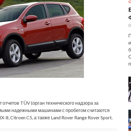
С
0
П
и
б
С
п
от
отчетов TÜV (орган технического надзора за
амыми надежными машинами с пробегом считаются
X-8, Citroen C5, а также Land Rover Range Rover Sport.