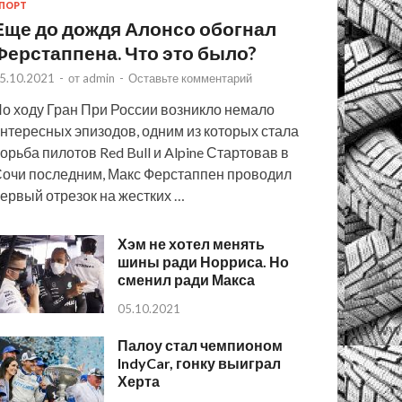
ПОРТ
Еще до дождя Алонсо обогнал
Ферстаппена. Что это было?
5.10.2021
-
от
admin
-
Оставьте комментарий
о ходу Гран При России возникло немало
нтересных эпизодов, одним из которых стала
орьба пилотов Red Bull и Alpine Стартовав в
очи последним, Макс Ферстаппен проводил
ервый отрезок на жестких …
Хэм не хотел менять
шины ради Норриса. Но
сменил ради Макса
05.10.2021
Палоу стал чемпионом
IndyCar, гонку выиграл
Херта