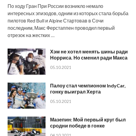
По ходу Гран При России возникло немало
интересных эпизодов, одним из которых стала борьба
пилотов Red Bull и Alpine Стартовав в Сочи
последним, Макс Ферстаппен проводил первый
отрезок на жестких …
Хэм не хотел менять шины ради
Норриса. Но сменил ради Макса
05.10.2021
Палоу стал чемпионом IndyCar,
гонку выиграл Херта
05.10.2021
Мазепин: Мой первый круг был
сродни победе в гонке
04.10.2021