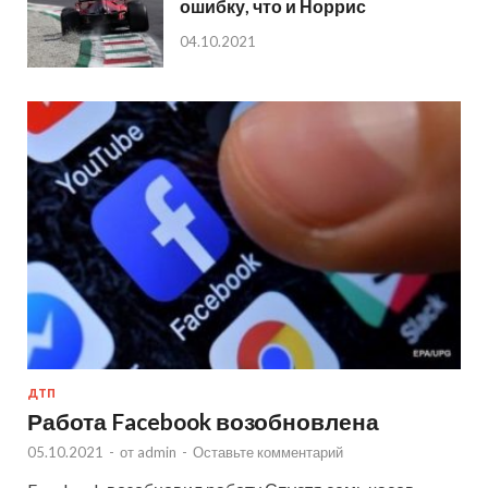
ошибку, что и Норрис
04.10.2021
ДТП
Работа Facebook возобновлена
05.10.2021
-
от
admin
-
Оставьте комментарий