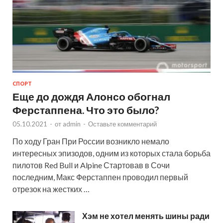
СПОРТ
Еще до дождя Алонсо обогнал
Ферстаппена. Что это было?
05.10.2021
-
от
admin
-
Оставьте комментарий
По ходу Гран При России возникло немало
интересных эпизодов, одним из которых стала борьба
пилотов Red Bull и Alpine Стартовав в Сочи
последним, Макс Ферстаппен проводил первый
отрезок на жестких …
Хэм не хотел менять шины ради