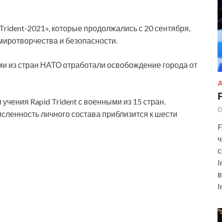
rident-2021», которые продолжались с 20 сентября,
миротворчества и безопасности.
ми из стран НАТО отработали освобождение города от
Д
учения Rapid Trident с военными из 15 стран.
0
исленность личного состава приблизится к шести
F
ч
с
I
в
I