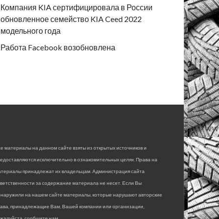
Компания KIA сертифицировала в России
обновленное семейство KIA Ceed 2022
модельного года
Работа Facebook возобновлена
е материалы на данном сайте взяты из открытых источников и
едоставляются исключительно в ознакомительных целях. Права на
атериалы принадлежат их владельцам. Администрация сайта
ветственности за содержание материала не несет. Если Вы
бнаружили на нашем сайте материалы, которые нарушают авторские
рава, принадлежащие Вам, Вашей компании или организации,
жалуйста, сообщите нам.