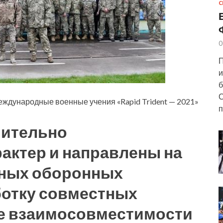
С
0
П
и
б
С
еждународные военные учения «Rapid Trident — 2021»
п
чительно
актер и направлены на
ьных оборонных
ботку совместных
ие взаимосовместимости