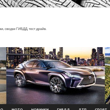
ки, сводки ГИБДД, тест драйв.
ТО
МОТО
НОВИНКИ
ГИБДД
ДТП
СПОРТ