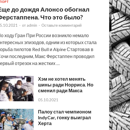
ПОРТ
Еще до дождя Алонсо обогнал
Ферстаппена. Что это было?
5.10.2021
-
от
admin
-
Оставьте комментарий
о ходу Гран При России возникло немало
нтересных эпизодов, одним из которых стала
орьба пилотов Red Bull и Alpine Стартовав в
очи последним, Макс Ферстаппен проводил
ервый отрезок на жестких …
Хэм не хотел менять
шины ради Норриса. Но
сменил ради Макса
05.10.2021
Палоу стал чемпионом
IndyCar, гонку выиграл
Херта