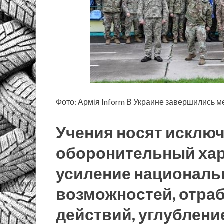
Фото: Армія Inform В Украине завершились м
Учения носят исклю
оборонительный хар
усиление национал
возможностей, отра
действий, углублен