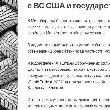
с ВС США и государс
В Минобороны Украины заявили о завершени
Trident — 2021», в которых приняли участие п
сообщает Министерство обороны Украины.
В ведомстве отметили, что к учениям были п
сотен единиц боевой техники, в частности, у
«Подразделения и штабы Вооруженных сил У
достигли взаимосовместимости, к которой ст
воздухе, создавая новую архитектуру колле
«Rapid Trident-2021″ достигли своих целей»
Владислав Клочков.
Известно, что украинско-американские военн
завершающим этапом интенсивных ежегодны