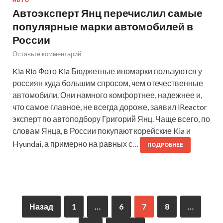
АВТО
Автоэксперт Янц перечислил самые
популярные марки автомобилей в
России
Оставьте комментарий
Kia Rio Фото Kia Бюджетные иномарки пользуются у
россиян куда большим спросом, чем отечественные
автомобили. Они намного комфортнее, надежнее и,
что самое главное, не всегда дороже, заявил iReactor
эксперт по автоподбору Григорий Янц. Чаще всего, по
словам Янца, в России покупают корейские Kia и
Hyundai, а примерно на равных с…
ПОДРОБНЕЕ
Назад
1
…
6
7
8
…