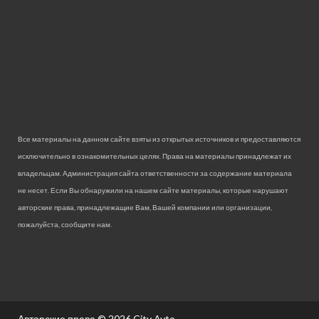
Все материалы на данном сайте взяты из открытых источников и предоставляются
исключительно в ознакомительных целях. Права на материалы принадлежат их
владельцам. Администрация сайта ответственности за содержание материала
не несет. Если Вы обнаружили на нашем сайте материалы, которые нарушают
авторские права, принадлежащие Вам, Вашей компании или организации,
пожалуйста, сообщите нам.
Авторские права © 2026
City Avto.
.