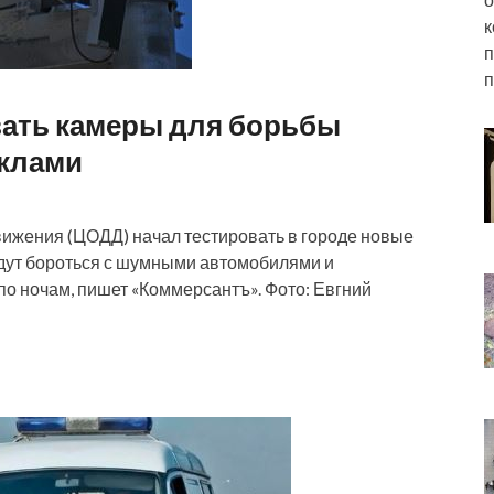
к
п
вать камеры для борьбы
иклами
ижения (ЦОДД) начал тестировать в городе новые
дут бороться с шумными автомобилями и
о ночам, пишет «Коммерсантъ». Фото: Евгний