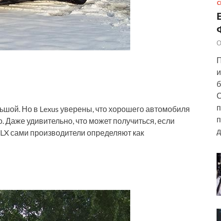
С
О
П
и
б
С
п
льшой. Но в Lexus уверены, что хорошего автомобиля
п
о. Даже удивительно, что может получиться, если
д
 LX сами производители определяют как