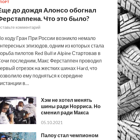
ПОРТ
Еще до дождя Алонсо обогнал
Ферстаппена. Что это было?
ставьте комментарий
о ходу Гран При России возникло немало
нтересных эпизодов, одним из которых стала
орьба пилотов Red Bull и Alpine Стартовав в
очи последним, Макс Ферстаппен проводил
ервый отрезок на жестких шинах Hard, что
озволило ему подняться к середине
истанции в…
Хэм не хотел менять
шины ради Норриса. Но
сменил ради Макса
05.10.2021
Палоу стал чемпионом