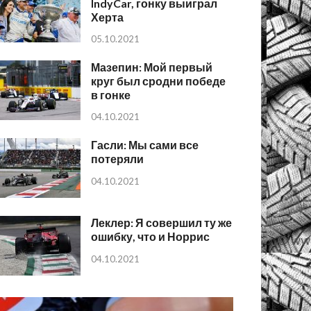
IndyCar, гонку выиграл
Херта
05.10.2021
Мазепин: Мой первый
круг был сродни победе
в гонке
04.10.2021
Гасли: Мы сами все
потеряли
04.10.2021
Леклер: Я совершил ту же
ошибку, что и Норрис
04.10.2021