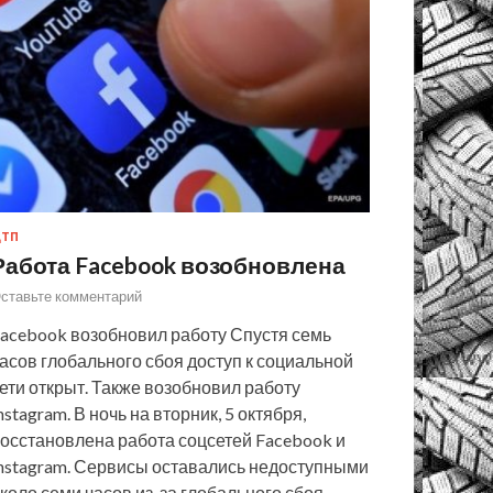
ТП
Работа Facebook возобновлена
ставьте комментарий
acebook возобновил работу Спустя семь
асов глобального сбоя доступ к социальной
ети открыт. Также возобновил работу
nstagram. В ночь на вторник, 5 октября,
осстановлена работа соцсетей Facebook и
nstagram. Сервисы оставались недоступными
коло семи часов из-за глобального сбоя,