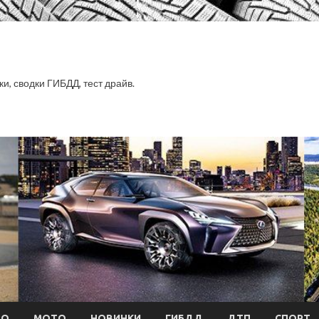
ки, сводки ГИБДД, тест драйв.
ТО
МОТО
НОВИНКИ
ГИБДД
ДТП
СПОРТ