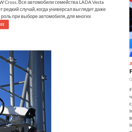
 SW Cross. Все автомобили семейства LADA Vesta
от редкий случай, когда универсал выглядит даже
 роль при выборе автомобиля, для многих
ЕЕ
Д
О
F
ч
с
I
в
I
о