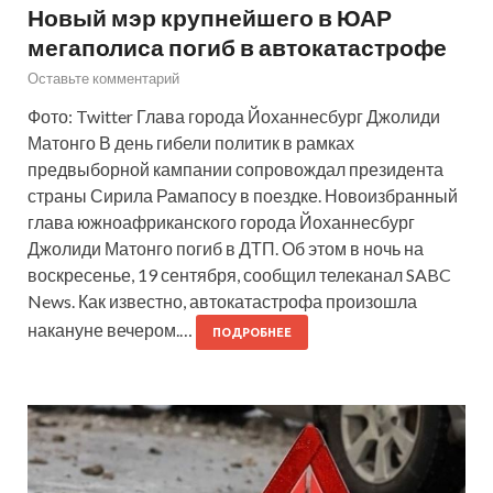
Новый мэр крупнейшего в ЮАР
мегаполиса погиб в автокатастрофе
Оставьте комментарий
Фото: Twitter Глава города Йоханнесбург Джолиди
Матонго В день гибели политик в рамках
предвыборной кампании сопровождал президента
страны Сирила Рамапосу в поездке. Новоизбранный
глава южноафриканского города Йоханнесбург
Джолиди Матонго погиб в ДТП. Об этом в ночь на
воскресенье, 19 сентября, сообщил телеканал SABC
News. Как известно, автокатастрофа произошла
накануне вечером.…
ПОДРОБНЕЕ