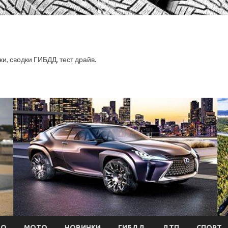
ки, сводки ГИБДД, тест драйв.
ТО
МОТО
НОВИНКИ
ГИБДД
ДТП
СПОРТ