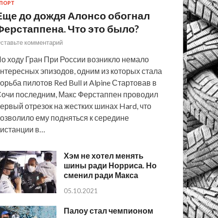
ПОРТ
Еще до дождя Алонсо обогнал
Ферстаппена. Что это было?
ставьте комментарий
о ходу Гран При России возникло немало
нтересных эпизодов, одним из которых стала
орьба пилотов Red Bull и Alpine Стартовав в
очи последним, Макс Ферстаппен проводил
ервый отрезок на жестких шинах Hard, что
озволило ему подняться к середине
истанции в…
Хэм не хотел менять
шины ради Норриса. Но
сменил ради Макса
05.10.2021
Палоу стал чемпионом