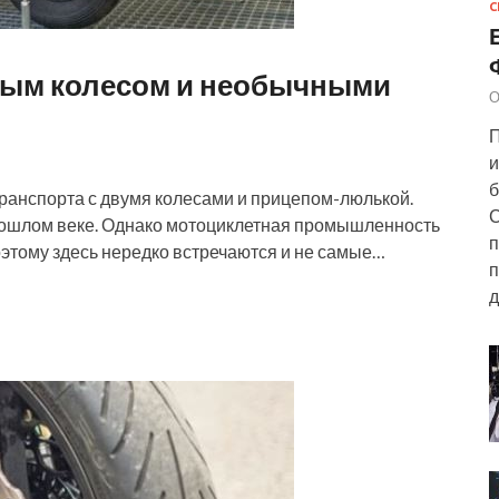
С
евым колесом и необычными
О
П
и
б
ранспорта с двумя колесами и прицепом-люлькой.
С
рошлом веке. Однако мотоциклетная промышленность
п
поэтому здесь нередко встречаются и не самые…
п
д