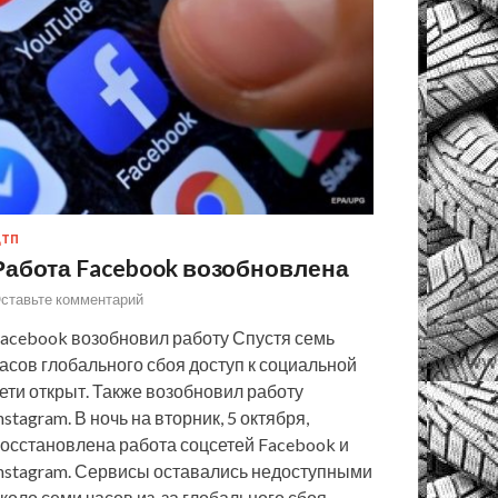
ТП
Работа Facebook возобновлена
ставьте комментарий
acebook возобновил работу Спустя семь
асов глобального сбоя доступ к социальной
ети открыт. Также возобновил работу
nstagram. В ночь на вторник, 5 октября,
осстановлена работа соцсетей Facebook и
nstagram. Сервисы оставались недоступными
коло семи часов из-за глобального сбоя,