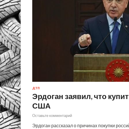
ДТП
Эрдоган заявил, что куп
США
Оставьте комментарий
Эрдоган рассказал о причинах покупки росси