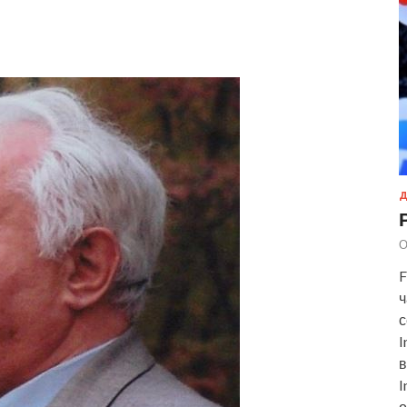
Д
О
F
ч
с
I
в
I
о