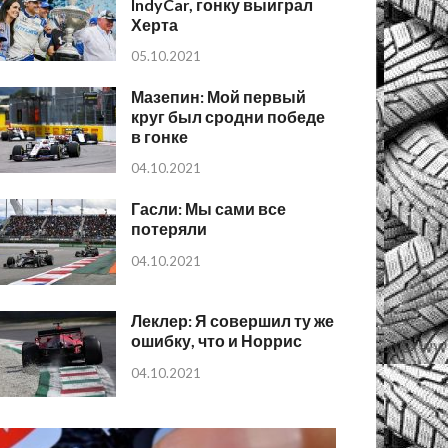
IndyCar, гонку выиграл
Херта
05.10.2021
Мазепин: Мой первый
круг был сродни победе
в гонке
04.10.2021
Гасли: Мы сами все
потеряли
04.10.2021
Леклер: Я совершил ту же
ошибку, что и Норрис
04.10.2021