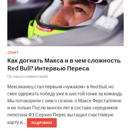
СПОРТ
Как догнать Макса и в чем сложность
Red Bull? Интервью Переса
Оставьте комментарий
Мексиканец стал первым «чужаком» в Red Bull, но
смог одержать победу уже в шестой гонке за команду.
Мы поговорили с ним о сезоне, о Максе Ферстаппене
и не только После многих лет в составе середняков
пелотона Ф1 Серхио Перес вытащил счастливую
карту и…
ПОДРОБНЕЕ