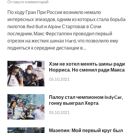
Оставьте комментарий
По ходу Гран При России возникло немало
интересных эпизодов, одним из которых стала борьба
пилотов Red Bull и Alpine Стартовав в Сочи
последним, Макс Ферстаппен проводил первый
отрезок на жестких шинах Hard, что позволило ему
подняться к середине дистанции в…
Хэм не хотел менять шины ради
Норриса. Но сменил ради Макса
05.10.2021
Палоу стал чемпионом IndyCar,
гонку выиграл Херта
05.10.2021
Мазепин: Мой первый круг был